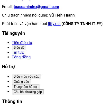
Email
:
toasoanindex@gmail.com
Chịu trách nhiệm nội dung
:
Vũ Tiến Thành
Phát triển và vận hành bởi
Itify.net
(CÔNG TY TNHH ITIFY)
Tài nguyên
Tiền điện tử
Biểu đồ
Tin tức
Cộng đồng
Hỗ trợ
Biểu mẫu yêu cầu
Quảng cáo
Trung tâm hỗ trợ
Câu hỏi thường gặp
Thông tin