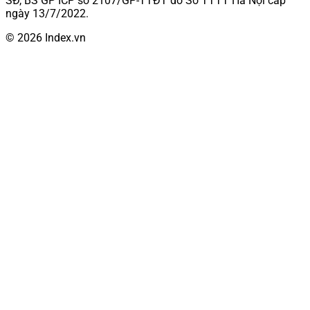
SĐ, BS GP ICP số 2107/GP-TTĐT do Sở TTTT Hà Nội cấp
ngày 13/7/2022.
© 2026 Index.vn