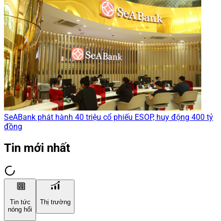
SeABank phát hành 40 triệu cổ phiếu ESOP, huy động 400 tỷ
đồng
Tin mới nhất
Tin tức
Thị trường
nóng hổi