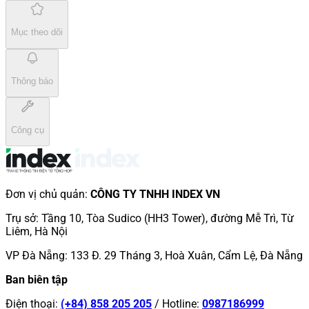
Mục theo dõi
Thông báo
Công cụ
Đơn vị chủ quản
:
CÔNG TY TNHH INDEX VN
Trụ sở
:
Tầng 10, Tòa Sudico (HH3 Tower), đường Mễ Trì, Từ
Liêm, Hà Nội
VP Đà Nẵng
:
133 Đ. 29 Tháng 3, Hoà Xuân, Cẩm Lệ, Đà Nẵng
Ban biên tập
Điện thoại
:
(+84) 858 205 205
/
Hotline
:
0987186999