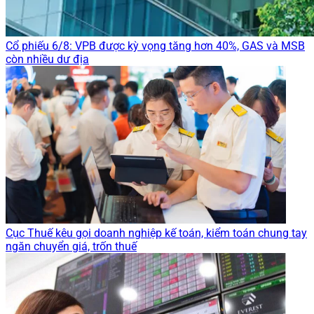
Cổ phiếu 6/8: VPB được kỳ vọng tăng hơn 40%, GAS và MSB
còn nhiều dư địa
Cục Thuế kêu gọi doanh nghiệp kế toán, kiểm toán chung tay
ngăn chuyển giá, trốn thuế