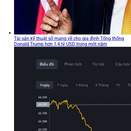
Tài sản kỹ thuật số mang về cho gia đình Tổng thống
Donald Trump hơn 1,4 tỷ USD trong một năm