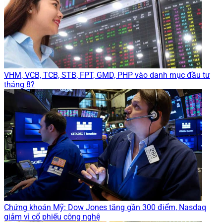
VHM, VCB, TCB, STB, FPT, GMD, PHP vào danh mục đầu tư
tháng 8?
Chứng khoán Mỹ: Dow Jones tăng gần 300 điểm, Nasdaq
giảm vì cổ phiếu công nghệ