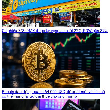
Cổ phiếu 7/8: DMX được kỳ vọng sinh lời 22%, POW gần 37%
Bitcoin dao động quanh 64.000 USD, đề xuất mới về tiền số
có thể mang lại ưu đãi thuế cho ông Trump