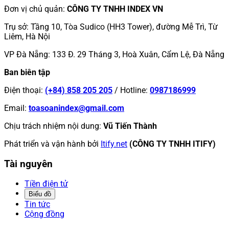
Đơn vị chủ quản
:
CÔNG TY TNHH INDEX VN
Trụ sở
:
Tầng 10, Tòa Sudico (HH3 Tower), đường Mễ Trì, Từ
Liêm, Hà Nội
VP Đà Nẵng
:
133 Đ. 29 Tháng 3, Hoà Xuân, Cẩm Lệ, Đà Nẵng
Ban biên tập
Điện thoại
:
(+84) 858 205 205
/
Hotline
:
0987186999
Email
:
toasoanindex@gmail.com
Chịu trách nhiệm nội dung
:
Vũ Tiến Thành
Phát triển và vận hành bởi
Itify.net
(CÔNG TY TNHH ITIFY)
Tài nguyên
Tiền điện tử
Biểu đồ
Tin tức
Cộng đồng