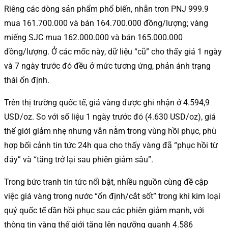
Riêng các dòng sản phẩm phổ biến, nhẫn trơn PNJ 999.9
mua 161.700.000 và bán 164.700.000 đồng/lượng; vàng
miếng SJC mua 162.000.000 và bán 165.000.000
đồng/lượng. Ở các mốc này, dữ liệu “cũ” cho thấy giá 1 ngày
và 7 ngày trước đó đều ở mức tương ứng, phản ánh trạng
thái ổn định.
Trên thị trường quốc tế, giá vàng được ghi nhận ở 4.594,9
USD/oz. So với số liệu 1 ngày trước đó (4.630 USD/oz), giá
thế giới giảm nhẹ nhưng vẫn nằm trong vùng hồi phục, phù
hợp bối cảnh tin tức 24h qua cho thấy vàng đã “phục hồi từ
đáy” và “tăng trở lại sau phiên giảm sâu”.
Trong bức tranh tin tức nổi bật, nhiều nguồn cùng đề cập
việc giá vàng trong nước “ổn định/cắt sốt” trong khi kim loại
quý quốc tế dần hồi phục sau các phiên giảm mạnh, với
thông tin vàng thế giới tăng lên ngưỡng quanh 4.586