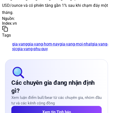
USD/ounce và có phiên tăng gần 1% sau khi chạm đáy một
tháng.
Nguồn
:
Index.vn
Tags
gia-vang
gia-vang-hom-nay
gia-vang-moi-nhat
gia-vang-
sjc
gia-vang-phu-quy
Các chuyên gia đang nhận định
gì?
Xem luận điểm bull/bear từ các chuyên gia, nhóm đầu
tư và các kênh cộng đồng
Xem tin Tình báo