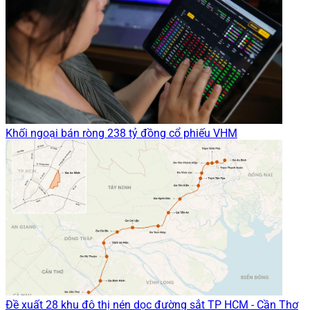
Khối ngoại bán ròng 238 tỷ đồng cổ phiếu VHM
Đề xuất 28 khu đô thị nén dọc đường sắt TP HCM - Cần Thơ