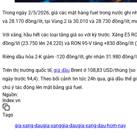
Trong ngày 2/5/2026, giá các mặt hàng fuel trong nước ghi nh
và 28.170 đồng/lít, tại Vùng 2 là 30.010 và 28.730 đồng/lít; m
Với xăng, hầu hết các loại tăng giá so với kỳ trước. Xăng E5 
đồng/lít (23.750 lên 24.220) và RON 95-V tăng +830 đồng/lít (
Riêng dầu hỏa 2-K giảm -120 đồng/lít, ghi nhận 31.980 đồng/lí
Trên thị trường quốc tế,
giá dầu
Brent ở 108,83 USD/thùng (so 
ngày trước 94,4). Theo bối cảnh tin tức 24h qua, giá dầu thế 
chú ý tác động lên mặt bằng giá fuel.
Nguồn
:
Index.vn
Tags
gia-xang-dau
gia-xang
gia-dau
gia-xang-dau-hom-nay