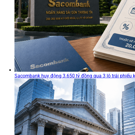
Sacombank huy động 3.650 tỷ đồng qua 3 lô trái phiếu 