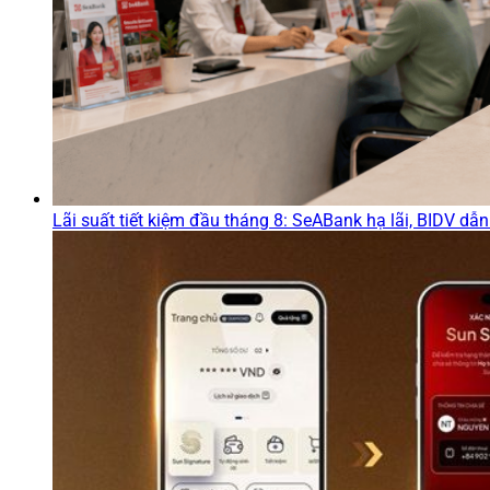
Lãi suất tiết kiệm đầu tháng 8: SeABank hạ lãi, BIDV d