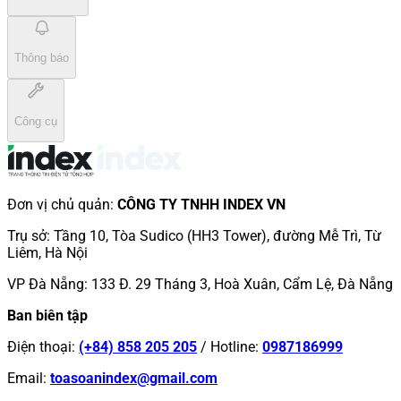
Thông báo
Công cụ
Đơn vị chủ quản
:
CÔNG TY TNHH INDEX VN
Trụ sở
:
Tầng 10, Tòa Sudico (HH3 Tower), đường Mễ Trì, Từ
Liêm, Hà Nội
VP Đà Nẵng
:
133 Đ. 29 Tháng 3, Hoà Xuân, Cẩm Lệ, Đà Nẵng
Ban biên tập
Điện thoại
:
(+84) 858 205 205
/
Hotline
:
0987186999
Email
:
toasoanindex@gmail.com