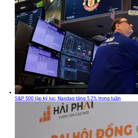
S&P 500 lập kỷ lục, Nasdaq tăng 5,2% trong tuần