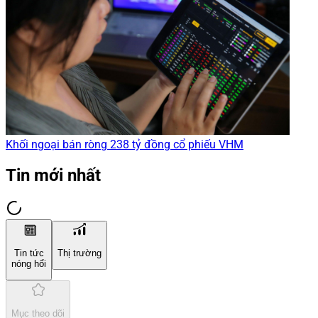
Khối ngoại bán ròng 238 tỷ đồng cổ phiếu VHM
Tin mới nhất
Tin tức
Thị trường
nóng hổi
Mục theo dõi