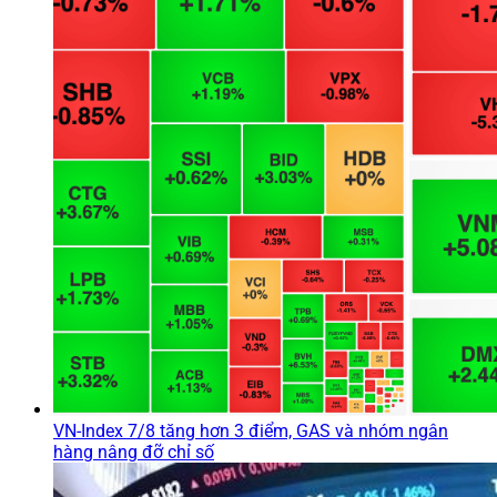
VN-Index 7/8 tăng hơn 3 điểm, GAS và nhóm ngân
hàng nâng đỡ chỉ số