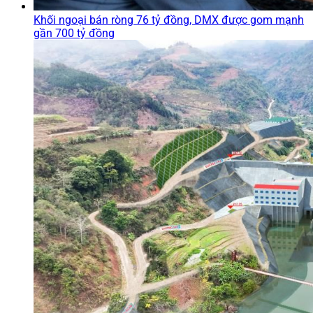
Khối ngoại bán ròng 76 tỷ đồng, DMX được gom mạnh
gần 700 tỷ đồng