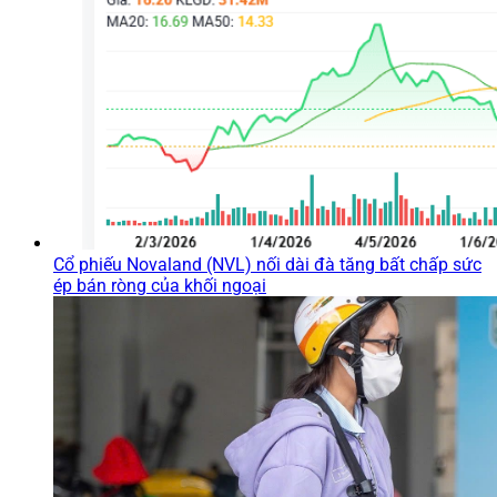
Cổ phiếu Novaland (NVL) nối dài đà tăng bất chấp sức
ép bán ròng của khối ngoại