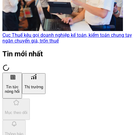
Cục Thuế kêu gọi doanh nghiệp kế toán, kiểm toán chung tay
ngăn chuyển giá, trốn thuế
Tin mới nhất
Tin tức
Thị trường
nóng hổi
Mục theo dõi
Thông báo