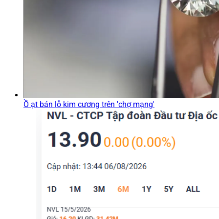
Ồ ạt bán lỗ kim cương trên 'chợ mạng'