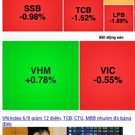
VN-Index 6/8 giảm 12 điểm, TCB, CTG, MBB nhuộm đỏ bảng
điện