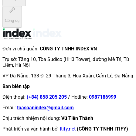
Công cụ
Đơn vị chủ quản
:
CÔNG TY TNHH INDEX VN
Trụ sở
:
Tầng 10, Tòa Sudico (HH3 Tower), đường Mễ Trì, Từ
Liêm, Hà Nội
VP Đà Nẵng
:
133 Đ. 29 Tháng 3, Hoà Xuân, Cẩm Lệ, Đà Nẵng
Ban biên tập
Điện thoại
:
(+84) 858 205 205
/
Hotline
:
0987186999
Email
:
toasoanindex@gmail.com
Chịu trách nhiệm nội dung
:
Vũ Tiến Thành
Phát triển và vận hành bởi
Itify.net
(CÔNG TY TNHH ITIFY)