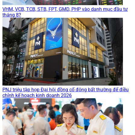
VHM, VCB, TCB, STB, FPT, GMD, PHP vào danh mục đầu tư
tháng 8?
PNJ triệu tập họp Đại hội đồng cổ đông bất thường để điều
chỉnh kế hoạch kinh doanh 2026