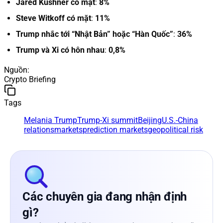
Jared Kushner có mặt
:
8%
Steve Witkoff có mặt
:
11%
Trump nhắc tới “Nhật Bản” hoặc “Hàn Quốc”
:
36%
Trump và Xi có hôn nhau
:
0,8%
Nguồn
:
Crypto Briefing
Tags
Melania Trump
Trump-Xi summit
Beijing
U.S.-China
relations
markets
prediction markets
geopolitical risk
Các chuyên gia đang nhận định
gì?