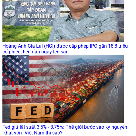
Hoàng Anh Gia Lai (HGI) được cấp phép IPO gần 18,8 triệu
cổ phiếu, tiến gần ngày lên sàn
Fed giữ lãi suất 3,5% - 3,75%: Thế giới bước vào kỷ nguyên
'khát vốn', Việt Nam thì sao?