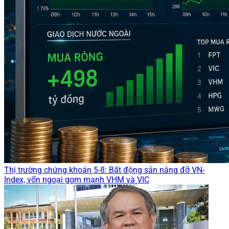
Thị trường chứng khoán 5-8: Bất động sản nâng đỡ VN-
Index, vốn ngoại gom mạnh VHM và VIC