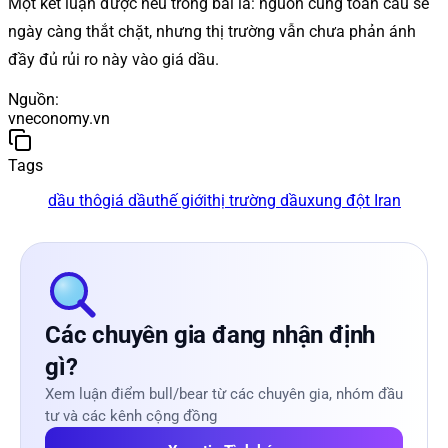
Một kết luận được nêu trong bài là: nguồn cung toàn cầu sẽ
ngày càng thắt chặt, nhưng thị trường vẫn chưa phản ánh
đầy đủ rủi ro này vào giá dầu.
Nguồn
:
vneconomy.vn
Tags
dầu thô
giá dầu
thế giới
thị trường dầu
xung đột Iran
Các chuyên gia đang nhận định
gì?
Xem luận điểm bull/bear từ các chuyên gia, nhóm đầu
tư và các kênh cộng đồng