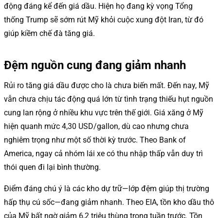
động đáng kể đến giá dầu. Hiện họ đang kỳ vọng Tổng
thống Trump sẽ sớm rút Mỹ khỏi cuộc xung đột Iran, từ đó
giúp kiềm chế đà tăng giá.
Đệm nguồn cung đang giảm nhanh
Rủi ro tăng giá dầu được cho là chưa biến mất. Đến nay, Mỹ
vẫn chưa chịu tác động quá lớn từ tình trạng thiếu hụt nguồn
cung lan rộng ở nhiều khu vực trên thế giới. Giá xăng ở Mỹ
hiện quanh mức 4,30 USD/gallon, dù cao nhưng chưa
nghiêm trọng như một số thời kỳ trước. Theo Bank of
America, ngay cả nhóm lái xe có thu nhập thấp vẫn duy trì
thói quen đi lại bình thường.
Điểm đáng chú ý là các kho dự trữ—lớp đệm giúp thị trường
hấp thụ cú sốc—đang giảm nhanh. Theo EIA, tồn kho dầu thô
của Mỹ bất ngờ giảm 6,2 triệu thùng trong tuần trước. Tồn