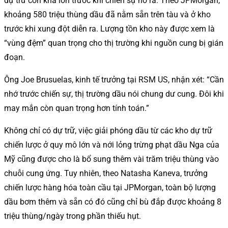
dự trữ còn khá lớn trước khi chiến sự nổ ra. Theo JPMorgan,
khoảng 580 triệu thùng dầu đã nằm sẵn trên tàu và ở kho
trước khi xung đột diễn ra. Lượng tồn kho này được xem là
“vùng đệm” quan trọng cho thị trường khi nguồn cung bị gián
đoạn.
Ông Joe Brusuelas, kinh tế trưởng tại RSM US, nhận xét: “Cần
nhớ trước chiến sự, thị trường dầu nói chung dư cung. Đôi khi
may mắn còn quan trọng hơn tính toán.”
Không chỉ có dự trữ, việc giải phóng dầu từ các kho dự trữ
chiến lược ở quy mô lớn và nới lỏng trừng phạt dầu Nga của
Mỹ cũng được cho là bổ sung thêm vài trăm triệu thùng vào
chuỗi cung ứng. Tuy nhiên, theo Natasha Kaneva, trưởng
chiến lược hàng hóa toàn cầu tại JPMorgan, toàn bộ lượng
dầu bơm thêm và sẵn có đó cũng chỉ bù đắp được khoảng 8
triệu thùng/ngày trong phần thiếu hụt.