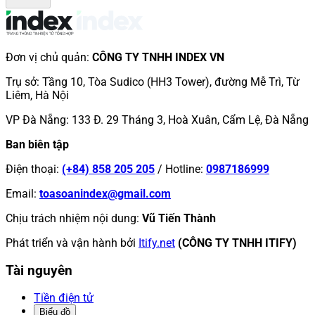
Đơn vị chủ quản
:
CÔNG TY TNHH INDEX VN
Trụ sở
:
Tầng 10, Tòa Sudico (HH3 Tower), đường Mễ Trì, Từ
Liêm, Hà Nội
VP Đà Nẵng
:
133 Đ. 29 Tháng 3, Hoà Xuân, Cẩm Lệ, Đà Nẵng
Ban biên tập
Điện thoại
:
(+84) 858 205 205
/
Hotline
:
0987186999
Email
:
toasoanindex@gmail.com
Chịu trách nhiệm nội dung
:
Vũ Tiến Thành
Phát triển và vận hành bởi
Itify.net
(CÔNG TY TNHH ITIFY)
Tài nguyên
Tiền điện tử
Biểu đồ