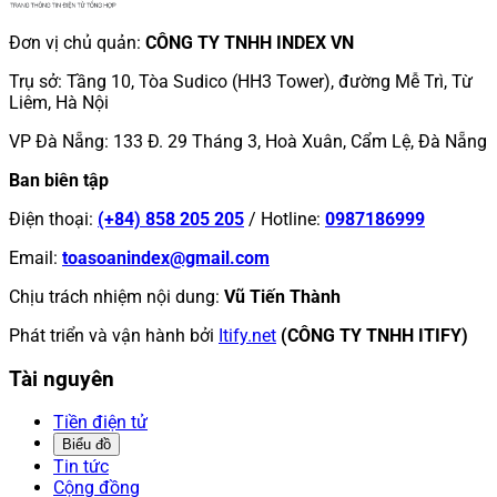
Đơn vị chủ quản
:
CÔNG TY TNHH INDEX VN
Trụ sở
:
Tầng 10, Tòa Sudico (HH3 Tower), đường Mễ Trì, Từ
Liêm, Hà Nội
VP Đà Nẵng
:
133 Đ. 29 Tháng 3, Hoà Xuân, Cẩm Lệ, Đà Nẵng
Ban biên tập
Điện thoại
:
(+84) 858 205 205
/
Hotline
:
0987186999
Email
:
toasoanindex@gmail.com
Chịu trách nhiệm nội dung
:
Vũ Tiến Thành
Phát triển và vận hành bởi
Itify.net
(CÔNG TY TNHH ITIFY)
Tài nguyên
Tiền điện tử
Biểu đồ
Tin tức
Cộng đồng