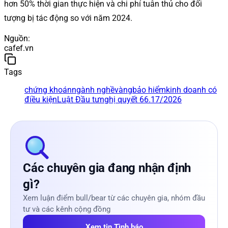
hơn 50% thời gian thực hiện và chi phí tuân thủ cho đối
tượng bị tác động so với năm 2024.
Nguồn
:
cafef.vn
Tags
chứng khoán
ngành nghề
vàng
bảo hiểm
kinh doanh có
điều kiện
Luật Đầu tư
nghị quyết 66.17/2026
Các chuyên gia đang nhận định
gì?
Xem luận điểm bull/bear từ các chuyên gia, nhóm đầu
tư và các kênh cộng đồng
Xem tin Tình báo