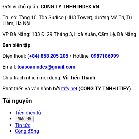
Đơn vị chủ quản
:
CÔNG TY TNHH INDEX VN
Trụ sở
:
Tầng 10, Tòa Sudico (HH3 Tower), đường Mễ Trì, Từ
Liêm, Hà Nội
VP Đà Nẵng
:
133 Đ. 29 Tháng 3, Hoà Xuân, Cẩm Lệ, Đà Nẵng
Ban biên tập
Điện thoại
:
(+84) 858 205 205
/
Hotline
:
0987186999
Email
:
toasoanindex@gmail.com
Chịu trách nhiệm nội dung
:
Vũ Tiến Thành
Phát triển và vận hành bởi
Itify.net
(CÔNG TY TNHH ITIFY)
Tài nguyên
Tiền điện tử
Biểu đồ
Tin tức
Cộng đồng