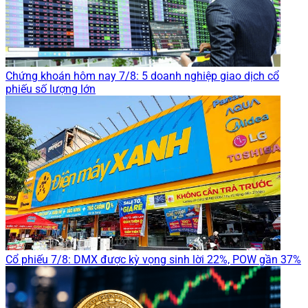
Chứng khoán hôm nay 7/8: 5 doanh nghiệp giao dịch cổ
phiếu số lượng lớn
Cổ phiếu 7/8: DMX được kỳ vọng sinh lời 22%, POW gần 37%