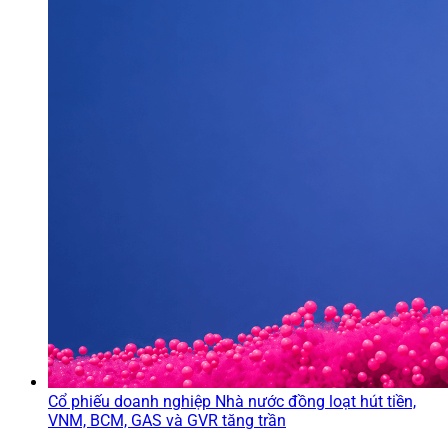
Cổ phiếu doanh nghiệp Nhà nước đồng loạt hút tiền,
VNM, BCM, GAS và GVR tăng trần