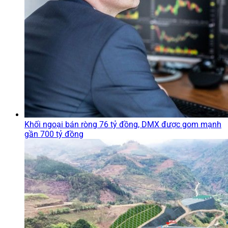
Khối ngoại bán ròng 76 tỷ đồng, DMX được gom mạnh
gần 700 tỷ đồng