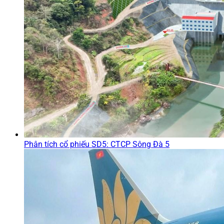
Phân tích cổ phiếu SD5: CTCP Sông Đà 5