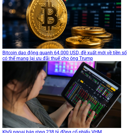
Bitcoin dao động quanh 64.000 USD, đề xuất mới về tiền số
có thể mang lại ưu đãi thuế cho ông Trump
Khối ngoại bán ròng 238 tỷ đồng cổ phiếu VHM