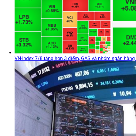
VN-Index 7/8 tăng hơn 3 điểm, GAS và nhóm ngân hàng 