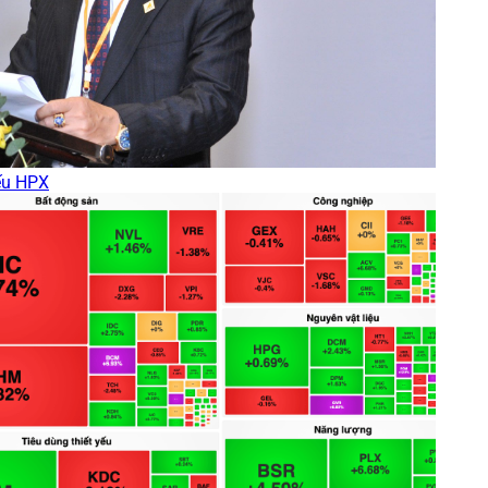
iếu HPX