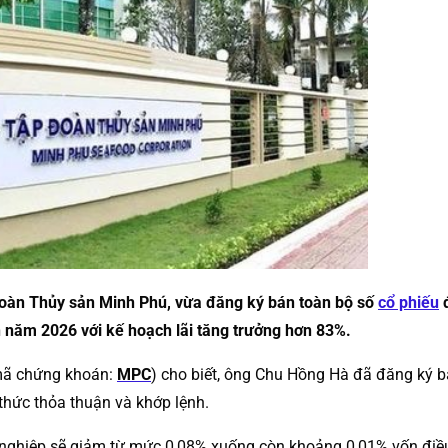
oàn Thủy sản Minh Phú, vừa đăng ký bán toàn bộ số
cổ phiếu
đ
 năm 2026 với kế hoạch lãi tăng trưởng hơn 83%.
(mã chứng khoán:
MPC
) cho biết, ông Chu Hồng Hà đã đăng ký 
thức thỏa thuận và khớp lệnh.
h nghiệp sẽ giảm từ mức 0,08% xuống còn khoảng 0,01% vốn điều 