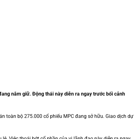
ang nắm giữ. Động thái này diễn ra ngay trước bối cảnh
bán toàn bộ 275.000 cổ phiếu MPC đang sở hữu. Giao dịch dự
lệ. Việc thoái bớt cổ phần của vị lãnh đạo này diễn ra ngay