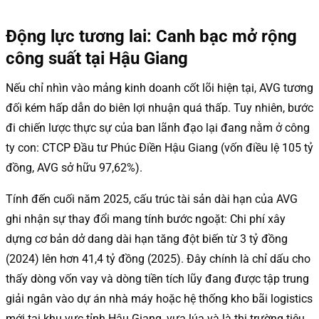
Động lực tương lai: Canh bạc mở rộng
công suất tại Hậu Giang
Nếu chỉ nhìn vào mảng kinh doanh cốt lõi hiện tại, AVG tương
đối kém hấp dẫn do biên lợi nhuận quá thấp. Tuy nhiên, bước
đi chiến lược thực sự của ban lãnh đạo lại đang nằm ở công
ty con: CTCP Đầu tư Phúc Điền Hậu Giang (vốn điều lệ 105 tỷ
đồng, AVG sở hữu 97,62%).
Tính đến cuối năm 2025, cấu trúc tài sản dài hạn của AVG
ghi nhận sự thay đổi mang tính bước ngoặt: Chi phí xây
dựng cơ bản dở dang dài hạn tăng đột biến từ 3 tỷ đồng
(2024) lên hơn 41,4 tỷ đồng (2025). Đây chính là chỉ dấu cho
thấy dòng vốn vay và dòng tiền tích lũy đang được tập trung
giải ngân vào dự án nhà máy hoặc hệ thống kho bãi logistics
mới tại khu vực tỉnh Hậu Giang, vựa lúa và là thị trường tiêu