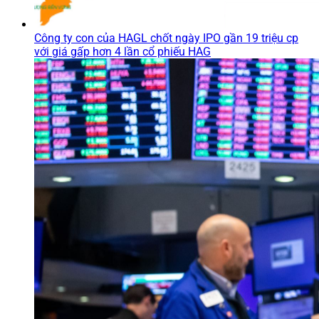
Công ty con của HAGL chốt ngày IPO gần 19 triệu cp
với giá gấp hơn 4 lần cổ phiếu HAG