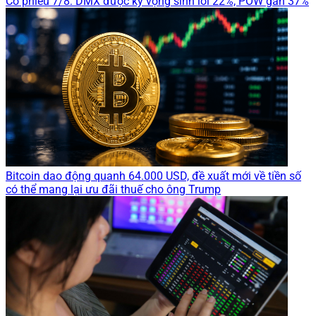
Cổ phiếu 7/8: DMX được kỳ vọng sinh lời 22%, POW gần 37%
Bitcoin dao động quanh 64.000 USD, đề xuất mới về tiền số
có thể mang lại ưu đãi thuế cho ông Trump