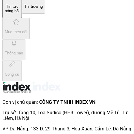
Tin tức
Thị trường
nóng hổi
Mục theo dõi
Thông báo
Công cụ
Đơn vị chủ quản
:
CÔNG TY TNHH INDEX VN
Trụ sở
:
Tầng 10, Tòa Sudico (HH3 Tower), đường Mễ Trì, Từ
Liêm, Hà Nội
VP Đà Nẵng
:
133 Đ. 29 Tháng 3, Hoà Xuân, Cẩm Lệ, Đà Nẵng