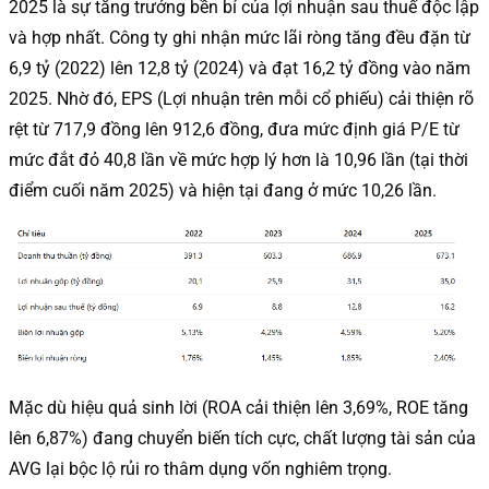
2025 là sự tăng trưởng bền bỉ của lợi nhuận sau thuế độc lập
và hợp nhất. Công ty ghi nhận mức lãi ròng tăng đều đặn từ
6,9 tỷ (2022) lên 12,8 tỷ (2024) và đạt 16,2 tỷ đồng vào năm
2025. Nhờ đó, EPS (Lợi nhuận trên mỗi cổ phiếu) cải thiện rõ
rệt từ 717,9 đồng lên 912,6 đồng, đưa mức định giá P/E từ
mức đắt đỏ 40,8 lần về mức hợp lý hơn là 10,96 lần (tại thời
điểm cuối năm 2025) và hiện tại đang ở mức 10,26 lần.
Mặc dù hiệu quả sinh lời (ROA cải thiện lên 3,69%, ROE tăng
lên 6,87%) đang chuyển biến tích cực, chất lượng tài sản của
AVG lại bộc lộ rủi ro thâm dụng vốn nghiêm trọng.