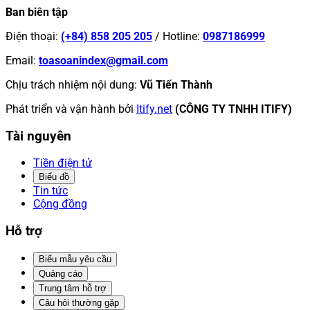
Ban biên tập
Điện thoại
:
(+84) 858 205 205
/
Hotline
:
0987186999
Email
:
toasoanindex@gmail.com
Chịu trách nhiệm nội dung
:
Vũ Tiến Thành
Phát triển và vận hành bởi
Itify.net
(CÔNG TY TNHH ITIFY)
Tài nguyên
Tiền điện tử
Biểu đồ
Tin tức
Cộng đồng
Hỗ trợ
Biểu mẫu yêu cầu
Quảng cáo
Trung tâm hỗ trợ
Câu hỏi thường gặp