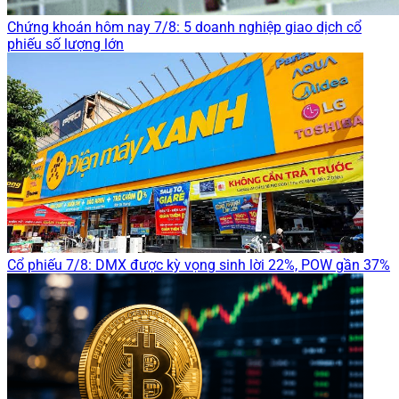
Chứng khoán hôm nay 7/8: 5 doanh nghiệp giao dịch cổ
phiếu số lượng lớn
Cổ phiếu 7/8: DMX được kỳ vọng sinh lời 22%, POW gần 37%