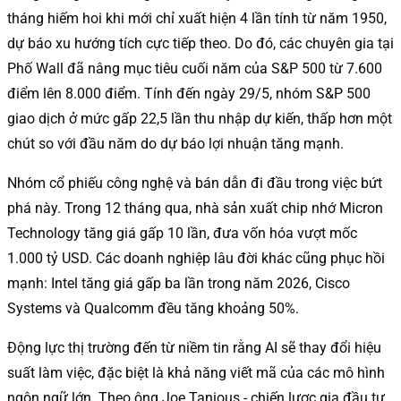
tháng hiếm hoi khi mới chỉ xuất hiện 4 lần tính từ năm 1950,
dự báo xu hướng tích cực tiếp theo. Do đó, các chuyên gia tại
Phố Wall đã nâng mục tiêu cuối năm của S&P 500 từ 7.600
điểm lên 8.000 điểm. Tính đến ngày 29/5, nhóm S&P 500
giao dịch ở mức gấp 22,5 lần thu nhập dự kiến, thấp hơn một
chút so với đầu năm do dự báo lợi nhuận tăng mạnh.
Nhóm cổ phiếu công nghệ và bán dẫn đi đầu trong việc bứt
phá này. Trong 12 tháng qua, nhà sản xuất chip nhớ Micron
Technology tăng giá gấp 10 lần, đưa vốn hóa vượt mốc
1.000 tỷ USD. Các doanh nghiệp lâu đời khác cũng phục hồi
mạnh: Intel tăng giá gấp ba lần trong năm 2026, Cisco
Systems và Qualcomm đều tăng khoảng 50%.
Động lực thị trường đến từ niềm tin rằng AI sẽ thay đổi hiệu
suất làm việc, đặc biệt là khả năng viết mã của các mô hình
ngôn ngữ lớn. Theo ông Joe Tanious - chiến lược gia đầu tư