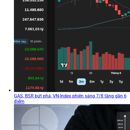
GAS, BSR bứt phá, VN-Index phiên sáng 7/8 tăng gần 6
điểm