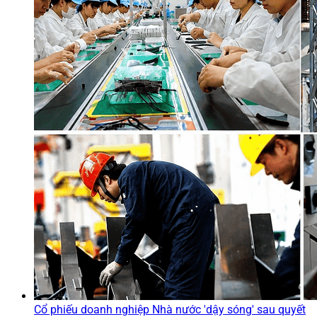
Cổ phiếu doanh nghiệp Nhà nước 'dậy sóng' sau quyết