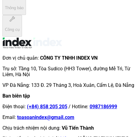
Thông báo
Công cụ
Đơn vị chủ quản
:
CÔNG TY TNHH INDEX VN
Trụ sở
:
Tầng 10, Tòa Sudico (HH3 Tower), đường Mễ Trì, Từ
Liêm, Hà Nội
VP Đà Nẵng
:
133 Đ. 29 Tháng 3, Hoà Xuân, Cẩm Lệ, Đà Nẵng
Ban biên tập
Điện thoại
:
(+84) 858 205 205
/
Hotline
:
0987186999
Email
:
toasoanindex@gmail.com
Chịu trách nhiệm nội dung
:
Vũ Tiến Thành