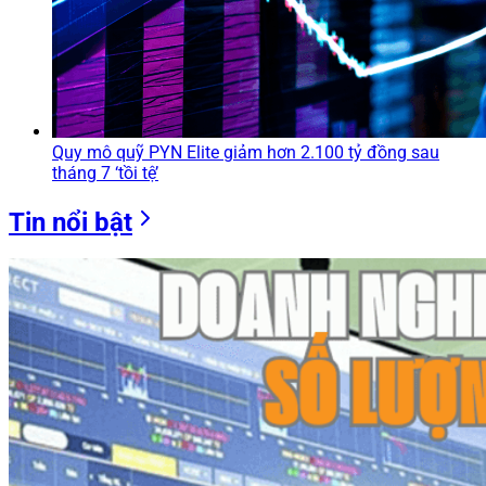
Quy mô quỹ PYN Elite giảm hơn 2.100 tỷ đồng sau
tháng 7 ‘tồi tệ’
Tin nổi bật