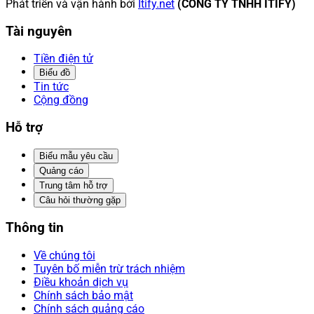
Phát triển và vận hành bởi
Itify.net
(CÔNG TY TNHH ITIFY)
Tài nguyên
Tiền điện tử
Biểu đồ
Tin tức
Cộng đồng
Hỗ trợ
Biểu mẫu yêu cầu
Quảng cáo
Trung tâm hỗ trợ
Câu hỏi thường gặp
Thông tin
Về chúng tôi
Tuyên bố miễn trừ trách nhiệm
Điều khoản dịch vụ
Chính sách bảo mật
Chính sách quảng cáo