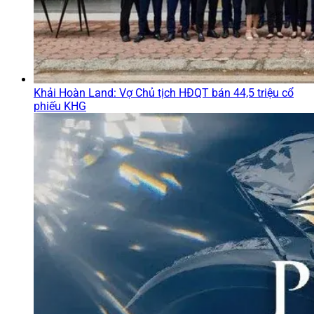
Khải Hoàn Land: Vợ Chủ tịch HĐQT bán 44,5 triệu cổ
phiếu KHG