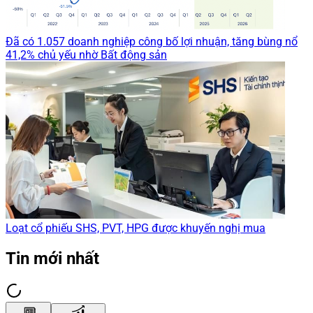
Đã có 1.057 doanh nghiệp công bố lợi nhuận, tăng bùng nổ
41,2% chủ yếu nhờ Bất động sản
Loạt cổ phiếu SHS, PVT, HPG được khuyến nghị mua
Tin mới nhất