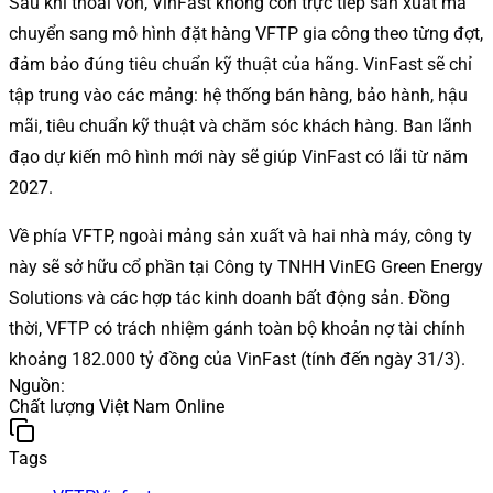
Sau khi thoái vốn, VinFast không còn trực tiếp sản xuất mà
chuyển sang mô hình đặt hàng VFTP gia công theo từng đợt,
đảm bảo đúng tiêu chuẩn kỹ thuật của hãng. VinFast sẽ chỉ
tập trung vào các mảng: hệ thống bán hàng, bảo hành, hậu
mãi, tiêu chuẩn kỹ thuật và chăm sóc khách hàng. Ban lãnh
đạo dự kiến mô hình mới này sẽ giúp VinFast có lãi từ năm
2027.
Về phía VFTP, ngoài mảng sản xuất và hai nhà máy, công ty
này sẽ sở hữu cổ phần tại Công ty TNHH VinEG Green Energy
Solutions và các hợp tác kinh doanh bất động sản. Đồng
thời, VFTP có trách nhiệm gánh toàn bộ khoản nợ tài chính
khoảng 182.000 tỷ đồng của VinFast (tính đến ngày 31/3).
Nguồn
:
Chất lượng Việt Nam Online
Tags