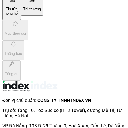
Tin tức
Thị trường
nóng hổi
Mục theo dõi
Thông báo
Công cụ
Đơn vị chủ quản
:
CÔNG TY TNHH INDEX VN
Trụ sở
:
Tầng 10, Tòa Sudico (HH3 Tower), đường Mễ Trì, Từ
Liêm, Hà Nội
VP Đà Nẵng
:
133 Đ. 29 Tháng 3, Hoà Xuân, Cẩm Lệ, Đà Nẵng