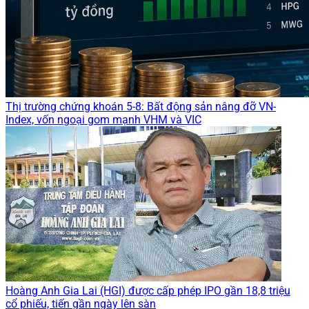
Thị trường chứng khoán 5-8: Bất động sản nâng đỡ VN-
Index, vốn ngoại gom mạnh VHM và VIC
Hoàng Anh Gia Lai (HGI) được cấp phép IPO gần 18,8 triệu
cổ phiếu, tiến gần ngày lên sàn