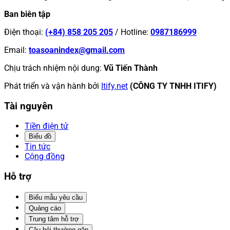
Ban biên tập
Điện thoại
:
(+84) 858 205 205
/
Hotline
:
0987186999
Email
:
toasoanindex@gmail.com
Chịu trách nhiệm nội dung
:
Vũ Tiến Thành
Phát triển và vận hành bởi
Itify.net
(CÔNG TY TNHH ITIFY)
Tài nguyên
Tiền điện tử
Biểu đồ
Tin tức
Cộng đồng
Hỗ trợ
Biểu mẫu yêu cầu
Quảng cáo
Trung tâm hỗ trợ
Câu hỏi thường gặp