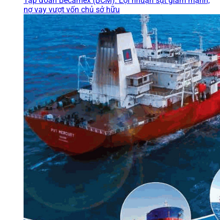
Tập đoàn Becamex (BCM): Lợi nhuận sụt giảm mạnh,
nợ vay vượt vốn chủ sở hữu