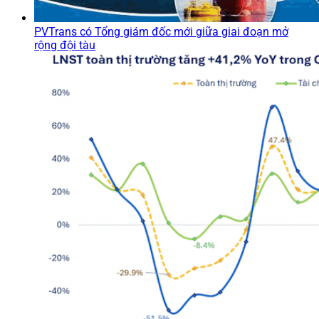
PVTrans có Tổng giám đốc mới giữa giai đoạn mở
rộng đội tàu