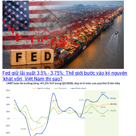
Fed giữ lãi suất 3,5% - 3,75%: Thế giới bước vào kỷ nguyên
'khát vốn', Việt Nam thì sao?