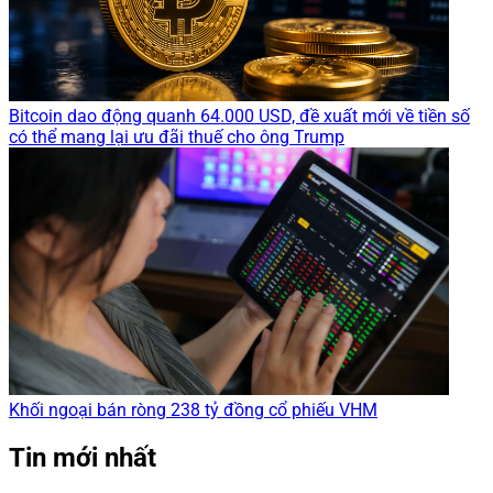
Bitcoin dao động quanh 64.000 USD, đề xuất mới về tiền số
có thể mang lại ưu đãi thuế cho ông Trump
Khối ngoại bán ròng 238 tỷ đồng cổ phiếu VHM
Tin mới nhất