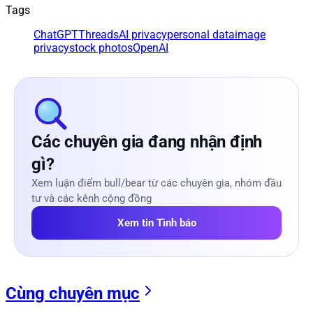
Tags
ChatGPT
Threads
AI privacy
personal data
image
privacy
stock photos
OpenAI
Các chuyên gia đang nhận định
gì?
Xem luận điểm bull/bear từ các chuyên gia, nhóm đầu
tư và các kênh cộng đồng
Xem tin Tình báo
Cùng chuyên mục