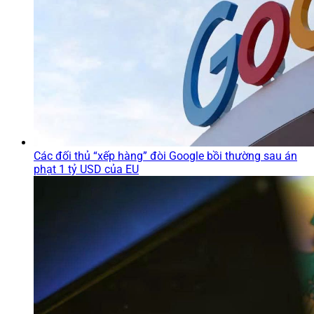
Các đối thủ “xếp hàng” đòi Google bồi thường sau án
phạt 1 tỷ USD của EU