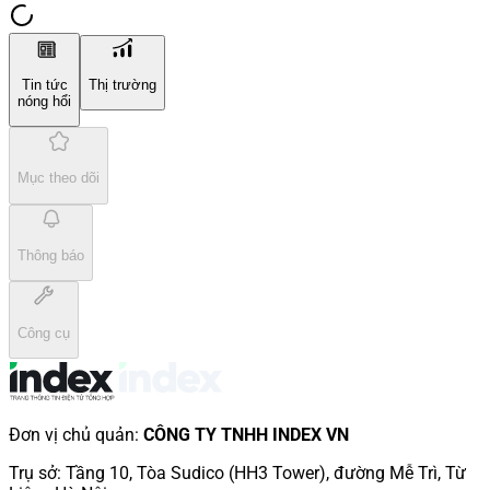
Tin tức
Thị trường
nóng hổi
Mục theo dõi
Thông báo
Công cụ
Đơn vị chủ quản
:
CÔNG TY TNHH INDEX VN
Trụ sở
:
Tầng 10, Tòa Sudico (HH3 Tower), đường Mễ Trì, Từ