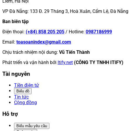
Liêm, Hà Nội
VP Đà Nẵng
:
133 Đ. 29 Tháng 3, Hoà Xuân, Cẩm Lệ, Đà Nẵng
Ban biên tập
Điện thoại
:
(+84) 858 205 205
/
Hotline
:
0987186999
Email
:
toasoanindex@gmail.com
Chịu trách nhiệm nội dung
:
Vũ Tiến Thành
Phát triển và vận hành bởi
Itify.net
(CÔNG TY TNHH ITIFY)
Tài nguyên
Tiền điện tử
Biểu đồ
Tin tức
Cộng đồng
Hỗ trợ
Biểu mẫu yêu cầu